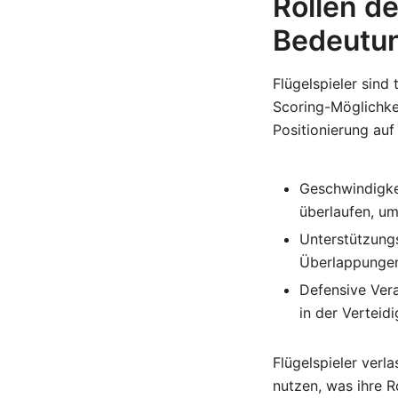
Rollen de
Bedeutu
Flügelspieler sind
Scoring-Möglichke
Positionierung au
Geschwindigkei
überlaufen, um
Unterstützungs
Überlappungen
Defensive Vera
in der Verteid
Flügelspieler verl
nutzen, was ihre R