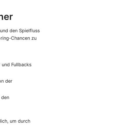
her
 und den Spielfluss
coring-Chancen zu
r und Fullbacks
on der
 den
lich, um durch